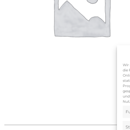
Wir 
die 
Onli
stat
Pro
gesp
und 
Nutz
Fu
St