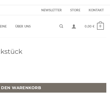
NEWSLETTER
STORE
KONTAKT
0
EINE
ÜBER UNS
0,00
€
kstück
r
er
.
N DEN WARENKORB