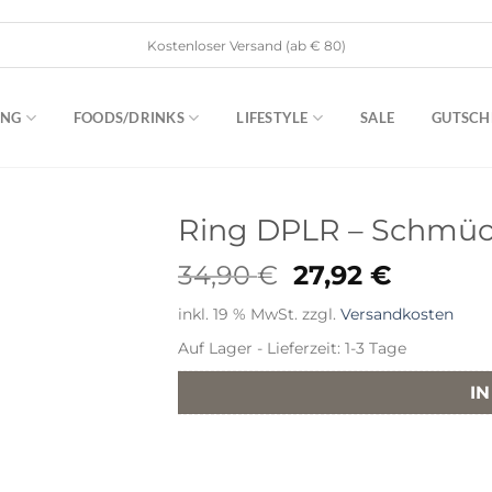
Kostenloser Versand (ab € 80)
ING
FOODS/DRINKS
LIFESTYLE
SALE
GUTSCH
Ring DPLR – Schmüc
Ursprüngliche
Aktuell
34,90
€
27,92
€
Preis
Preis
inkl. 19 % MwSt.
zzgl.
Versandkosten
war:
ist:
34,90 €
27,92 €
Auf Lager - Lieferzeit: 1-3 Tage
I