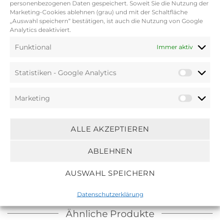
Webtechnik, ist es diesem Haargummi
personenbezogenen Daten gespeichert. Soweit Sie die Nutzung der
Marketing-Cookies ablehnen (grau) und mit der Schaltfläche
möglich, seine Widerstandsfähigkeit
„Auswahl speichern“ bestätigen, ist auch die Nutzung von Google
aufrecht zu erhalten und sich gleichzeitig
Analytics deaktiviert.
extrem haarschonend zu verhalten.
Funktional
Immer aktiv
Zudem ist das KKNEKKI Haargummi
allergikerfreundlich. Der einzigartige
Statistiken - Google Analytics
Herstellungsprozess ermöglicht eine
beinahe endlose Anzahl von
Marketing
Farbkombinationen und erfreuen sich
daher doppelter Beliebtheit. Ein
besonderes Merkmal: im Kontakt mit
ALLE AKZEPTIEREN
Salzwasser franst es weder aus, noch
verliert es an seiner Farbbrillanz.
ABLEHNEN
AUSWAHL SPEICHERN
Datenschutzerklärung
Ähnliche Produkte