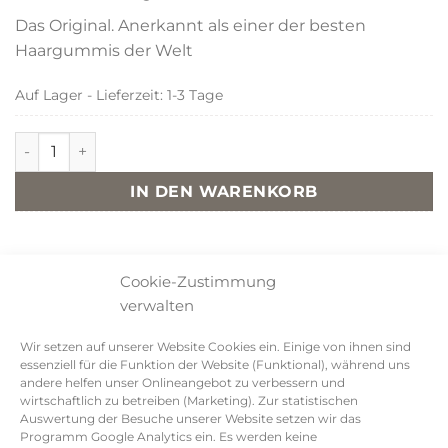
Das Original. Anerkannt als einer der besten
Haargummis der Welt
Auf Lager - Lieferzeit: 1-3 Tage
KKNEKKI Faded Orange Menge
IN DEN WARENKORB
Cookie-Zustimmung
Beschreibung
verwalten
Wir setzen auf unserer Website Cookies ein. Einige von ihnen sind
Das KKNEKKI Haargummi stammt aus
essenziell für die Funktion der Website (Funktional), während uns
dem norwegischen Haus Bon Dep.
andere helfen unser Onlineangebot zu verbessern und
Gewebt aus über 60 Polyesterfäden unter
wirtschaftlich zu betreiben (Marketing). Zur statistischen
Auswertung der Besuche unserer Website setzen wir das
einer patentierten Spinn- und
Programm Google Analytics ein. Es werden keine