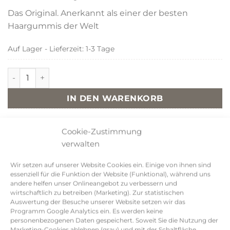
Das Original. Anerkannt als einer der besten
Haargummis der Welt
Auf Lager - Lieferzeit: 1-3 Tage
KKNEKKI Mustard Glitter Menge
IN DEN WARENKORB
Cookie-Zustimmung
verwalten
Beschreibung
Wir setzen auf unserer Website Cookies ein. Einige von ihnen sind
essenziell für die Funktion der Website (Funktional), während uns
Das KKNEKKI Haargummi stammt aus
andere helfen unser Onlineangebot zu verbessern und
dem norwegischen Haus Bon Dep.
wirtschaftlich zu betreiben (Marketing). Zur statistischen
Auswertung der Besuche unserer Website setzen wir das
Gewebt aus über 60 Polyesterfäden unter
Programm Google Analytics ein. Es werden keine
einer patentierten Spinn- und
personenbezogenen Daten gespeichert. Soweit Sie die Nutzung der
Marketing-Cookies ablehnen (grau) und mit der Schaltfläche