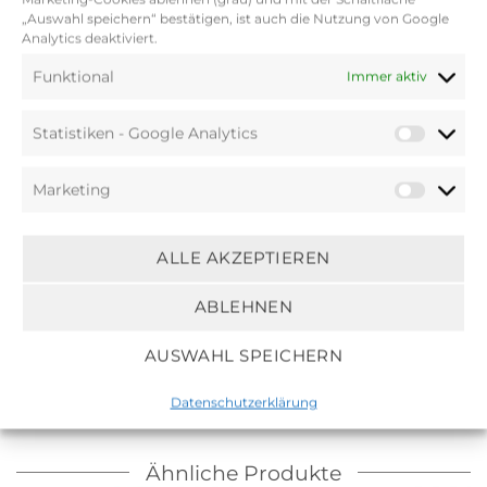
Webtechnik, ist es diesem Haargummi
„Auswahl speichern“ bestätigen, ist auch die Nutzung von Google
möglich, seine Widerstandsfähigkeit
Analytics deaktiviert.
aufrecht zu erhalten und sich gleichzeitig
Funktional
Immer aktiv
extrem haarschonend zu verhalten.
Zudem ist das KKNEKKI Haargummi
Statistiken - Google Analytics
allergikerfreundlich. Der einzigartige
Herstellungsprozess ermöglicht eine
Marketing
beinahe endlose Anzahl von
Farbkombinationen und erfreuen sich
daher doppelter Beliebtheit. Ein
ALLE AKZEPTIEREN
besonderes Merkmal: im Kontakt mit
Salzwasser franst es weder aus, noch
ABLEHNEN
verliert es an seiner Farbbrillanz.G
AUSWAHL SPEICHERN
Datenschutzerklärung
Ähnliche Produkte