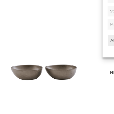
St
M
A
N