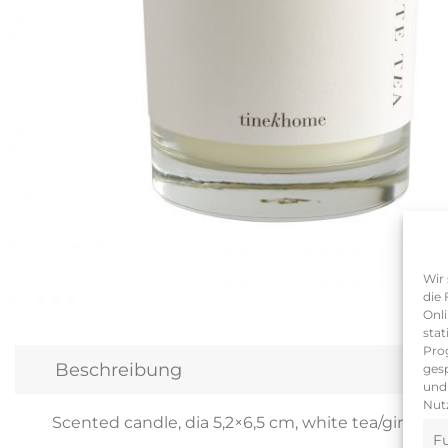
Wir 
die 
Onli
stat
Pro
Beschreibung
gesp
und 
Nutz
Scented candle, dia 5,2×6,5 cm, white tea/ginger
Fu