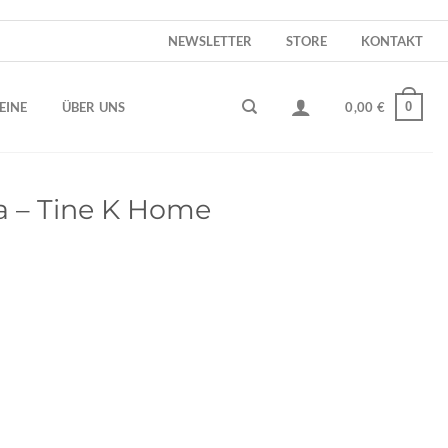
NEWSLETTER
STORE
KONTAKT
0
EINE
ÜBER UNS
0,00
€
a – Tine K Home