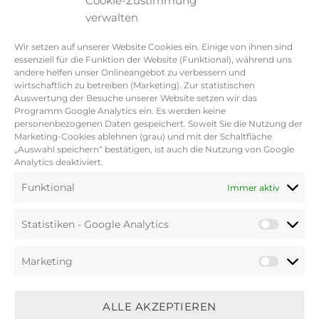
Cookie-Zustimmung
und Weihnachten – wunderbar zu
verwalten
dekorieren und auch eine tolle
Geschenkidee ist. Schmücke ihn mit
Wir setzen auf unserer Website Cookies ein. Einige von ihnen sind
Eukalyptus, Moos,
essenziell für die Funktion der Website (Funktional), während uns
Schneeglöckchenzwiebeln, Ostereiern,
andere helfen unser Onlineangebot zu verbessern und
wirtschaftlich zu betreiben (Marketing). Zur statistischen
Schleierkraut… Aber auch ganz puristisch
Auswertung der Besuche unserer Website setzen wir das
fein
Programm Google Analytics ein. Es werden keine
personenbezogenen Daten gespeichert. Soweit Sie die Nutzung der
Marketing-Cookies ablehnen (grau) und mit der Schaltfläche
Pflegehinweise
„Auswahl speichern“ bestätigen, ist auch die Nutzung von Google
Analytics deaktiviert.
Matt und unbehandelt – dies ist ein
Funktional
Immer aktiv
Markenzeichen von Storefactory. Bitte
beachte, dass diese empfindlichen
Statistiken - Google Analytics
Produkte mehr Sorgfalt benötigen als
glasierte. Auch sind Punkte oder
Marketing
Unebenheiten bei handgefertigten
Produkten normal. Bitte schütze die
Schale mit einer Folie, falls Du etwas
ALLE AKZEPTIEREN
Abfärbendes hineinlegst und beachte,