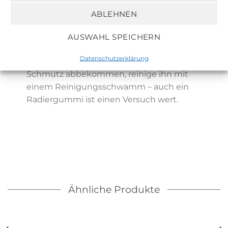
dass auch farbige Kerzen abfärben
ABLEHNEN
können. Falls fettiges Wachs in die
unbehandelte Oberfläche eingedrungen
AUSWAHL SPEICHERN
ist, kannst Du sie sofort mit warmem
Datenschutzerklärung
Wasser säubern. Hat der Kerzenhalter
Schmutz abbekommen, reinige ihn mit
einem Reinigungsschwamm – auch ein
Radiergummi ist einen Versuch wert.
Ähnliche Produkte