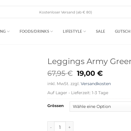
Kostenloser Versand (ab € 80)
ING
FOODS/DRINKS
LIFESTYLE
SALE
GUTSCH
Leggings Army Green
Ursprüngliche
Aktuell
67,95
€
19,00
€
Preis
Preis
inkl. MwSt.
zzgl.
Versandkosten
war:
ist:
67,95 €
19,00 €.
Auf Lager - Lieferzeit: 1-3 Tage
Grössen
Leggings Army Green - Sofie Schnoor