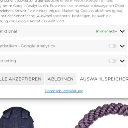
istischen Auswertung der Besuche unserer Website setzen wir das
gramm Google Analytics ein. Es werden keine personenbezogenen Daten
eichert. Soweit Sie die Nutzung der Marketing-Cookies ablehnen (grau)
mit der Schaltfläche „Auswahl speichern“ bestätigen, ist auch die
ung von Google Analytics deaktiviert.
nktional
Immer aktiv
atistiken - Google Analytics
arketing
LLE AKZEPTIEREN
ABLEHNEN
AUSWAHL SPEICHE
Ähnliche Produkte
Datenschutzerklärung