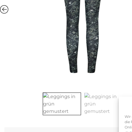
Wir 
die 
Onli