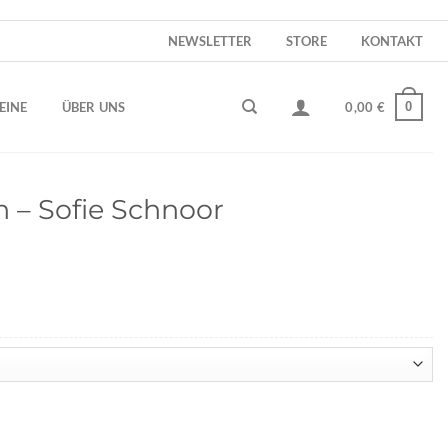
NEWSLETTER
STORE
KONTAKT
0
EINE
ÜBER UNS
0,00
€
 – Sofie Schnoor
r
er
 Menge