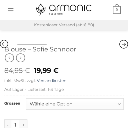
Zum
0
Inhalt
springen
Kostenloser Versand (ab € 80)
Blouse – Sofie Schnoor
Ursprünglicher
Aktueller
84,95
€
19,99
€
Preis
Preis
inkl. MwSt.
zzgl.
Versandkosten
war:
ist:
84,95 €
19,99 €.
Auf Lager - Lieferzeit: 1-3 Tage
Grössen
Blouse - Sofie Schnoor Menge