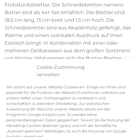
Frühstücksbretter. Die Schneidebretter namens
Butter sind als 4er-Set erhältlich. Die Bretter sind
18,5 cm lang, 13 cm breit und 1,5 cm hoch. Die
Schneidebretter sind aus Akazienholz gefertigt, das
Wärme und einen rustikalen Ausdruck auf Ihren
Esstisch bringt. In Kombination mit einer oder
mehreren Delikatessen aus dem großen Sortiment
von Nicolas Vahé eignen sich die Butter-Bretter
ebenso ideal als praktische Elemente in einem
Cookie-Zustimmung
schönen Geschenkkorb.
verwalten
Wir setzen auf unserer Website Cookies ein. Einige von ihnen sind
essenziell für die Funktion der Website (Funktional), während uns
andere helfen unser Onlineangebot zu verbessern und
Auf Lager - Lieferzeit: 1-3 Tage
wirtschaftlich zu betreiben (Marketing). Zur statistischen
Auswertung der Besuche unserer Website setzen wir das
Programm Google Analytics ein. Es werden keine
Schneidebrett Butter Menge
personenbezogenen Daten gespeichert. Soweit Sie die Nutzung der
Marketing-Cookies ablehnen (grau) und mit der Schaltfläche
IN DEN WARENKORB
„Auswahl speichern“ bestätigen, ist auch die Nutzung von Google
Analytics deaktiviert.