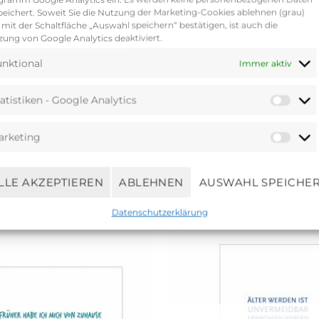
eichert. Soweit Sie die Nutzung der Marketing-Cookies ablehnen (grau)
 steht Punkt 17.30 Uhr der Entschluss fest: ‚Wir verk
mit der Schaltfläche „Auswahl speichern“ bestätigen, ist auch die
en widerspiegelt.‘ Auch der Name war bald gefunden. 17;
ung von Google Analytics deaktiviert.
; doch auch ein Symbol für den wohlverdienten Feierab
nktional
Immer aktiv
serer Sortiment zusehends erweitert. Enthusiastisch un
liebe und den Wert, den wir auf handwerkliche Verarbe
atistiken - Google Analytics
arketing
LLE AKZEPTIEREN
ABLEHNEN
AUSWAHL SPEICHE
Ähnliche Produkte
Datenschutzerklärung