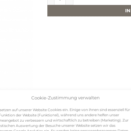
I
Cookie-Zustimmung verwalten
setzen auf unserer Website Cookies ein. Einige von ihnen sind essenziell für
Funktion der Website (Funktional), während uns andere helfen unser
neangebot zu verbessern und wirtschaftlich zu betreiben (Marketing). Zur
efreundete Hamburgerinnen genießen den Feierabend be
istischen Auswertung der Besuche unserer Website setzen wir das
ne ist prächtig und an guten Gesprächen mangelt es nicht
gramm Google Analytics ein. Es werden keine personenbezogenen Daten