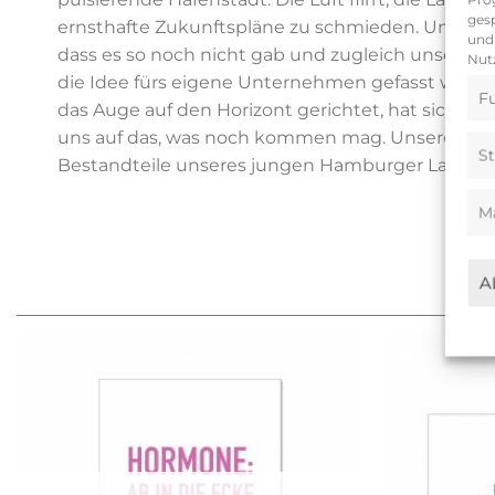
gesp
ernsthafte Zukunftspläne zu schmieden. Und doch
und 
dass es so noch nicht gab und zugleich unser Wes
Nutz
die Idee fürs eigene Unternehmen gefasst wurde
Fu
das Auge auf den Horizont gerichtet, hat sich un
uns auf das, was noch kommen mag. Unsere Heimat
St
Bestandteile unseres jungen Hamburger Labels.
M
A