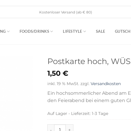
Kostenloser Versand (ab € 80)
ING
FOODS/DRINKS
LIFESTYLE
SALE
GUTSCH
Postkarte hoch, WÜ
1,50
€
inkl. 19 % MwSt.
zzgl.
Versandkosten
Ein hochsommerlicher Abend am El
den Feierabend bei einem guten Gla
Auf Lager - Lieferzeit: 1-3 Tage
Postkarte hoch, WÜSCH DIR WAS Men