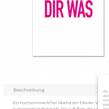
Beschreibung
Wir 
die 
Onli
Ein hochsommerlicher Abend am Elbufer. Vier b
stat
pulsierende Hafenstadt. Die Luft flirrt, die Lau
Pro