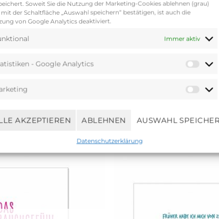
eichert. Soweit Sie die Nutzung der Marketing-Cookies ablehnen (grau)
 steht Punkt 17.30 Uhr der Entschluss fest: ‚Wir verk
mit der Schaltfläche „Auswahl speichern“ bestätigen, ist auch die
ung von Google Analytics deaktiviert.
en widerspiegelt.‘ Auch der Name war bald gefunden. 17;
; doch auch ein Symbol für den wohlverdienten Feierab
nktional
Immer aktiv
serer Sortiment zusehends erweitert. Enthusiastisch un
liebe und den Wert, den wir auf handwerkliche Verarbe
atistiken - Google Analytics
arketing
LLE AKZEPTIEREN
ABLEHNEN
AUSWAHL SPEICHE
Ähnliche Produkte
Datenschutzerklärung