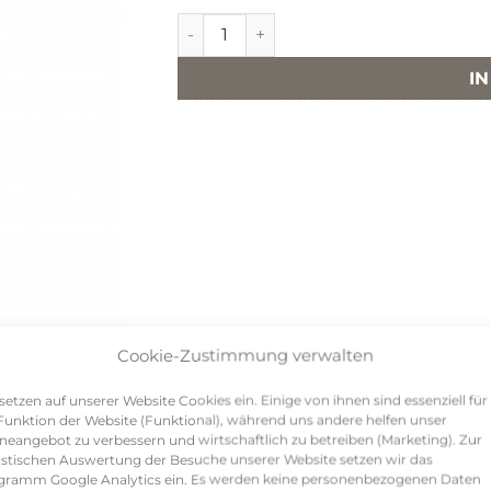
Postkarte hoch, GENERELL WIRD MAN
I
Cookie-Zustimmung verwalten
setzen auf unserer Website Cookies ein. Einige von ihnen sind essenziell für
Funktion der Website (Funktional), während uns andere helfen unser
neangebot zu verbessern und wirtschaftlich zu betreiben (Marketing). Zur
istischen Auswertung der Besuche unserer Website setzen wir das
efreundete Hamburgerinnen genießen den Feierabend be
gramm Google Analytics ein. Es werden keine personenbezogenen Daten
ne ist prächtig und an guten Gesprächen mangelt es nicht