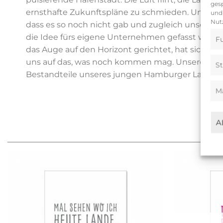
gesp
ernsthafte Zukunftspläne zu schmieden. Und doch
und 
Nutz
dass es so noch nicht gab und zugleich unser Wes
die Idee fürs eigene Unternehmen gefasst wurde
Fu
das Auge auf den Horizont gerichtet, hat sich un
uns auf das, was noch kommen mag. Unsere Heimat
St
Bestandteile unseres jungen Hamburger Labels.
M
A