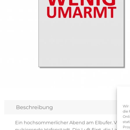
Wir 
Beschreibung
die 
Onli
stat
Ein hochsommerlicher Abend am Elbufer. Vier b
Pro
pulsierende Hafenstadt. Die Luft flirrt, die Lau