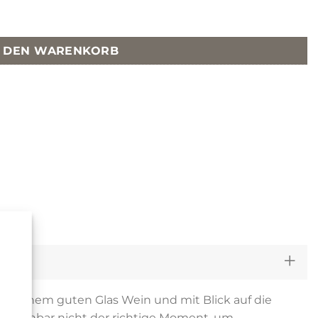
 JA VIEL ZU WENIG UMARMT Menge
N DEN WARENKORB
i einem guten Glas Wein und mit Blick auf die
. Scheinbar nicht der richtige Moment, um